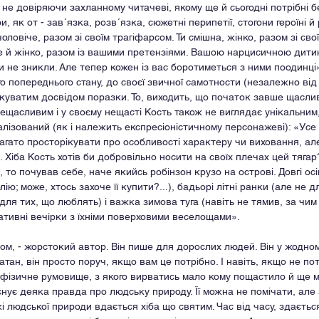
 не довіряючи захланному читачеві, якому ще й сьогодні потрібні б
, як от - зав´язка, розв´язка, сюжетні перипетії, стогони героїні й
чоловіче, разом зі своїм трагіфарсом. Ти смішна, жінко, разом зі св
че й жінко, разом із вашими претензіями. Вашою нарцисичною дити
 не зникли. Але тепер кожен із вас боротиметься з ними поодинці».
о попереднього стану, до своєї звичної самотности (незалежно ві
гіркуватим досвідом поразки. То, виходить, що початок завше щасли
ещасливим і у своєму нещасті Кость також не виглядає унікальним, -
уалізований (як і належить експресіоністичному персонажеві): «Усе
агато просторікувати про особливості характеру чи виховання, але
 Хіба Кость хотів би добровільно носити на своїх плечах цей тягар
 то почував себе, наче якийсь робінзон крузо на острові. Довгі осі
ію; може, хтось захоче її купити?...), бадьорі літні ранки (але не дл
для тих, що люблять) і важка зимова туга (навіть не тямив, за чим с
ративні вечірки з їхніми поверховими веселощами».
ом, - жорстокий автор. Він пише для дорослих людей. Він у жодному
н, він просто поруч, якщо вам це потрібно. І навіть, якщо не потр
афізичне румовище, з якого вирватись мало кому пощастило й ще 
нує деяка правда про людську природу. Її можна не помічати, але з
і людської природи вдається хіба що святим. Час від часу, здаєтьс