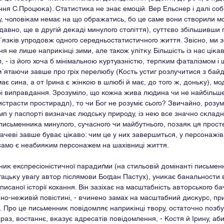
ня С.Процюка). Статистика не знає емоцій. Вер Ельснер і далі собі
ку, чоловікам немає на що ображатись, бо це саме вони створили м
давно, ще в другій декаді минулого століття), суттєво збільшивши п
´язків упродовж одного середньостатистичного життя. Звісно, ми зов
я не лише наприкінці зими, але також улітку. Більшість із нас цікав
, - із його хоча б мінімальною куртуазністю, терпким фаталізмом і
м´ятаючи завше про гріх перелюбу (Кость устиг розлучитися з бай
ає сина, а от Ірина є жінкою в шлюбі й має, до того ж, доньку), м
і виправдання. Зрозуміло, що кожна жива людина чи не найбільше
страсти простирадл), то чи Бог не розуміє сього? Звичайно, розуміє
мп у паспорті визначає людську природу, із нею все значно складні
письменника минулого, сучасного чи майбутнього, позаяк ця прост
тачеві завше буває цікаво: чим це у них завершиться, у персонажів
 само є неабияким персонажем на шахівниці життя.      
ик експресіоністичної парадиґми (на стильовій домінанті письмен
ацьку увагу автор післямови Богдан Пастух), уникає банальности 
писаної історії кохання. Він зазіхає на масштабність авторського ба
чно-неживій повістині, - вчинено замах на масштабний дискурс, пр
. Про це письменник повідомляє наприкінці твору, остаточно позб
раз, востаннє, вказує адресатів повідомлення, - Костя й Ірину, аби