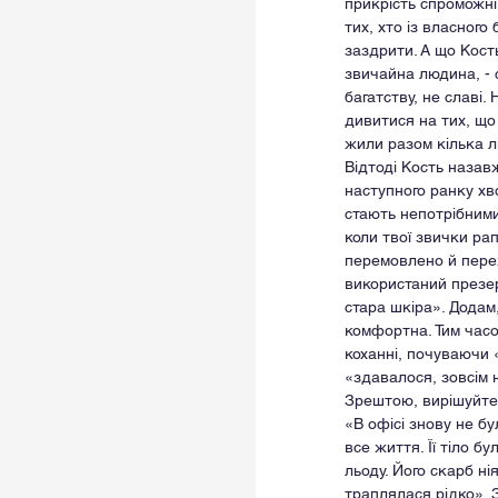
прикрість спроможні 
тих, хто із власного
заздрити. А що Кост
звичайна людина, - с
багатству, не славі.
дивитися на тих, що
жили разом кілька лі
Відтоді Кость назав
наступного ранку хво
стають непотрібними
коли твої звички рап
перемовлено й переж
використаний презер
стара шкіра». Додам, 
комфортна. Тим часо
коханні, почуваючи «
«здавалося, зовсім 
Зрештою, вирішуйте са
«В офісі знову не бу
все життя. Її тіло 
льоду. Його скарб ні
траплялася рідко».