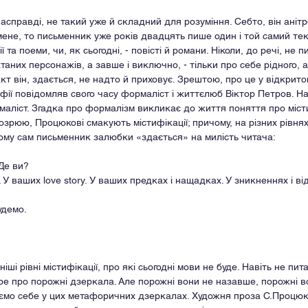
справді, не такий уже й складний для розуміння. Себто, він анітр
мене, то письменник уже років двадцять пише один і той самий тек
ї та поеми, чи, як сьогодні, - повісті й романи. Ніколи, до речі, не
таних персонажів, а завше і виключно, - тільки про себе рідного, а 
кт він, здається, не надто й приховує. Зрештою, про це у відкрито
афії повідомляв свого часу формаліст і життєлюб Віктор Петров. Н
аліст. Згадка про формалізм викликає до життя поняття про містиф
озрюю, Процюкові смакують містифікації; причому, на різних рівнях
ому сам письменник залюбки «здається» на милість читача:
 Де ви?
. У ваших love story. У ваших предках і нащадках. У зникненнях і в
удемо.
іші рівні містифікації, про які сьогодні мови не буде. Навіть не пита
отре про порожні дзеркала. Але порожні вони не назавше, порожні в
аємо себе у цих метафоричних дзеркалах. Художня проза С.Процюка