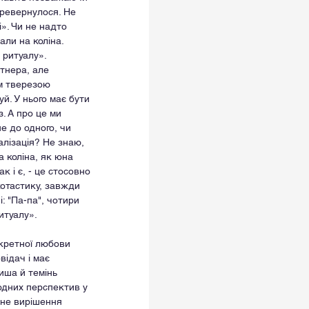
еревернулося. Не 
». Чи не надто 
ли на коліна. 
 ритуалу». 
тнера, але 
ом тверезою 
й. У нього має бути 
. А про це ми 
е до одного, чи 
лізація? Не знаю, 
а коліна, як юна 
к і є, - це стосовно 
котастику, завжди 
: "Па-па", чотири 
итуалу».
скретної любови 
відач і має 
иша й темінь 
одних перспектив у 
вне вирішення 