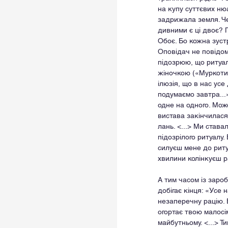
на купу суттєвих нюа
задрижала земля. Че
дивними є ці двоє? 
Обоє. Бо кожна зуст
Оповідач не повідом
підозрюю, що ритуал
жіночкою («Муркотику
ілюзія, що в нас усе
подумаємо завтра...»
одне на одного. Мож
вистава закінчилася.
лань. <...> Ми ставал
підозрілого ритуалу.
силуєш мене до ритуа
хвилини колінкуєш р
А тим часом із зароб
добігає кінця: «Усе 
незаперечну рацію. 
огортає твою малосі
майбутньому. <...> Т