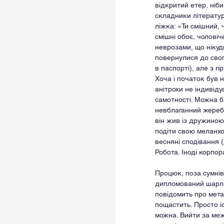
відкритий етер, ніби
складники літератури
ліжка: «Ти смішний, 
смішні обоє, чолові
неврозами, що нікуди
повернулися до свог
в паспорті), але з 
Хоча і початок був н
анітрохи не індивід
самотності. Можна б
невблаганний жереб.
він жив із дружиною,
подіти свою меланхол
весняні сподівання (
Робота. Іноді корпо
Процюк, поза сумнів
дипломований шарлата
повідомить про мет
пощастить. Просто іс
можна. Вийти за меж