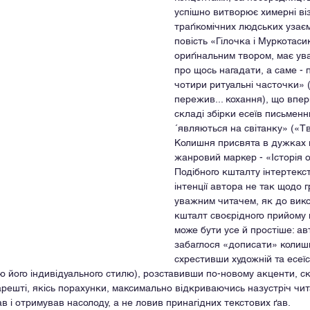
успішно витворює химерні ві
траґікомічних людських узає
повість «Гілочка і Муркотасик
ориґінальним твором, має ув
про щось нагадати, а саме - 
чотири ритуальні часточки» (д
пережив... кохання), що впер
складі збірки есеїв письменн
´являються на світанку» («Тв
Колишня присвята в дужках н
жанровий маркер - «Історія о
Подібного кшталту інтертекст
інтенції автора не так щодо г
уважним читачем, як до вико
кшталт своєрідного прийому 
може бути усе й простіше: ав
забаглося «дописати» колишні
схрестивши художній та есеї
 його індивідуального стилю), розставивши по-новому акценти, с
арешті, якісь порахунки, максимально відкриваючись назустріч читач
ав і отримував насолоду, а не ловив принагідних текстових ґав.