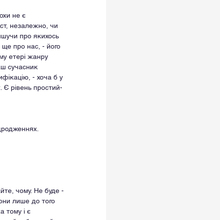
охи не є 
ст, незалежно, чи 
 пишучи про якихось 
ще про нас, - його 
му етері жанру 
аш сучасник 
ікацію, - хоча б у 
. Є рівень простий-
ідродженнях.
йте, чому. Не буде - 
они лише до того 
 тому і є 