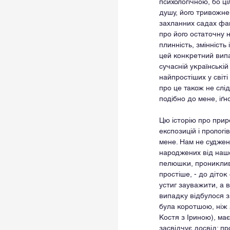
психологічною, бо ц
душу, його тривожне 
захланних садах фан
про його остаточну н
плинність, змінність
цей конкретний випа
сучасній українській
найпростіших у світі
про це також не слід
подібно до мене, іґн
Цю історію про прир
експозицій і прологі
мене. Нам не суджен
народжених від нашої
пелюшки, проникливи
простіше, - до діток
устиг зауважити, а в
випадку відбулося з 
була коротшою, ніж з
Костя з Іриною), ма
засвідчує досвід; пр