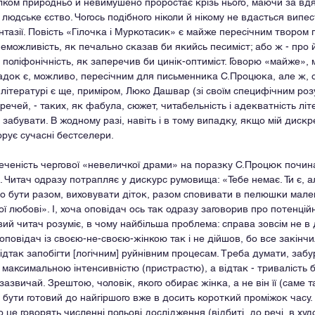
ілком природньо й невимушено проростає крізь нього, маючи за вдя
людське єство. Чогось подібного ніколи й нікому не вдасться випе
тазії. Повість «Гілочка і Муркотасик» є майже пересічним твором п
еможливість, як печально сказав би якийсь песиміст; або ж - про й
 і поліфонічність, як заперечив би цинік-оптиміст. Говорю «майже», 
док є, можливо, пересічним для письменника С.Процюка, але ж, ок
 літературі є ще, приміром, Люко Дашвар (зі своїм специфічним роз
 речей, - таких, як фабула, сюжет, читабельність і адекватність літе
 забувати. В жодному разі, навіть і в тому випадку, якщо мій дискр
орує сучасні бестселери.
еченість чергової «невеличкої драми» на поразку С.Процюк почин
в. Читач одразу потрапляє у дискурс румовища: «Тебе немає. Ти є, 
о бути разом, виховувати діток, разом сповивати в пелюшки мален
 любові». І, хоча оповідач ось так одразу заговорив про потенційни
й читач розуміє, в чому найбільша проблема: справа зовсім не в д
 оповідач із своєю-не-своєю-жінкою так і не дійшов, бо все закінчи
ідтак запобігти [логічним] руйнівним процесам. Треба думати, забу
максимальною інтенсивністю (пристрастю), а відтак - тривалість бі
азвичай. Зрештою, чоловік, якого обирає жінка, а не він її (саме т
є бути готовий до найгіршого вже в досить короткий проміжок часу.
о це говорять численні польові дослідження (відбиті, до речі, в худ