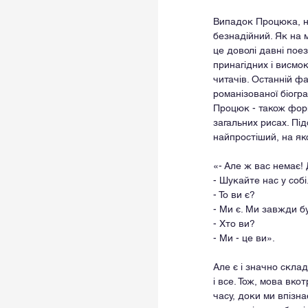
Випадок Процюка, на
безнадійний. Як на 
це доволі давні поезі
принагідних і висмок
читачів. Останній фа
романізованої біогр
Процюк - також форм
загальних рисах. Під
найпростіший, на як
«- Але ж вас немає!
- Шукайте нас у собі
- То ви є?
- Ми є. Ми завжди б
- Хто ви?
- Ми - це ви».
Але є і значно складн
і все. Тож, мова вк
часу, доки ми впізн