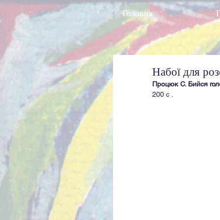
Головна
Набої для роз
Процюк С. Бийся гол
200 с .