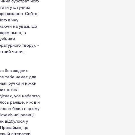
чний субстрат його 
стити у штучних 
ро кохання. Себто, 
ого вічну 
маючи на увазі, що 
рім нього, в 
умінням 
ратурного твору), - 
етний читач, 
ає без жодних 
але тебе немає для 
ькі ручки й ніжки 
х діток і 
ітках, усе набагато 
лось раніше, ніж він 
рення білка в цьому 
охемічної реакції 
ак відбулося у 
 Принаймні, це 
ожній літературі 