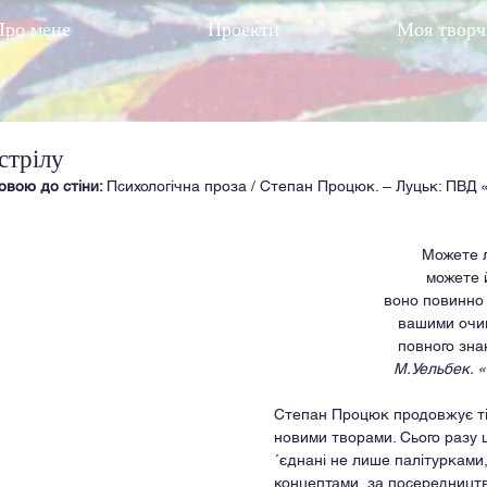
Про мене
Проекти
Моя творч
стрілу
овою до стіни: 
Психологічна проза / Степан Процюк. – Луцьк: ПВД 
Можете 
можете 
воно повинно
вашими очим
повного зна
М.Уельбек. 
Степан Процюк продовжує тіш
новими творами. Сього разу це
´єднані не лише палітурками,
концептами, за посередницт