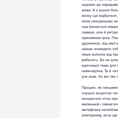
задовго до народжен
живе. А з іншого бо
жінку (це відбулося 
своїх сексуальних зв
нам багнеться коханн
самиця, але й ритуал
присмаком гріха. Па
дружиною, від якої м
завше знаходить соб
лише вологих від при
вибачить. Бо не шта
вдячнішої теми для 
невичерпна. Та й чи
усе знає, бо він так
Процюк, як письменн
слушно акцентує чит
конкретної чітко про
маленькій і схемати
метафізиці нелюбові
алеґоризму, хоча ще 