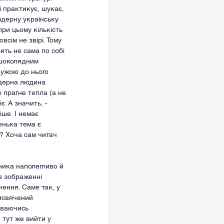
 практикує, шукає, 
одерну українську 
ри цьому кількість 
сім не звірі. Тому 
ить не сама по собі 
 шоколядним 
дужою до нього 
одерна людина 
 прагне тепла (а не 
. А значить, - 
ше. І немає 
енька тема є 
? Хоча сам читач 
ника наполегливо й 
в зображенні 
чення. Саме так, у 
исвячений 
уваючись 
 тут же вийти у 