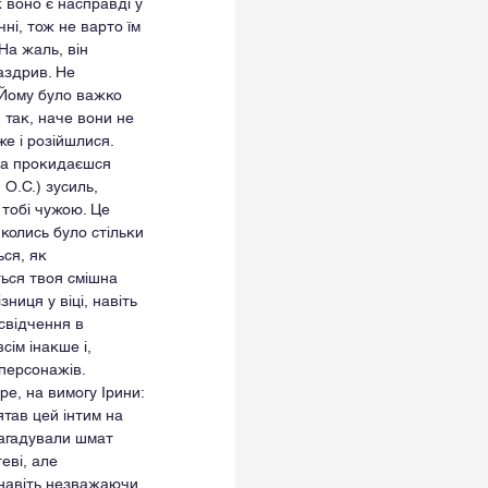
 воно є насправді у 
ні, тож не варто їм 
На жаль, він 
аздрив. Не 
 Йому було важко 
 так, наче вони не 
е і розійшлися. 
, а прокидаєшся 
О.С.) зусиль, 
 тобі чужою. Це 
 колись було стільки 
ся, як 
ься твоя смішна 
зниця у віці, навіть 
свідчення в 
сім інакше і, 
персонажів. 
ре, на вимогу Ірини: 
ятав цей інтим на 
нагадували шмат 
еві, але 
навіть незважаючи 