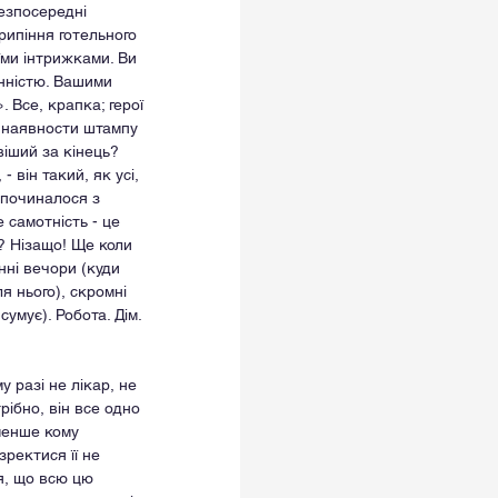
езпосередні 
 рипіння готельного 
оїми інтрижками. Ви 
нністю. Вашими 
 Все, крапка; герої 
д наявности штампу 
віший за кінець? 
 він такий, як усі, 
 починалося з 
 самотність - це 
? Нізащо! Ще коли 
нні вечори (куди 
я нього), скромні 
умує). Робота. Дім. 
 разі не лікар, не 
ібно, він все одно 
менше кому 
ректися її не 
я, що всю цю 