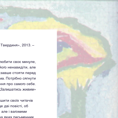
ість
Статті та есеї
«Твердиня», 2013. – 
любити своє минуле,
його ненавидіти, але
 завше стояти перед
а. Потрібно сягнути
ння про самого себе.
«Залишатись живим»
ити своїх читачів 
 дві повісті, об
 але і вагомими 
ва яких письменник 