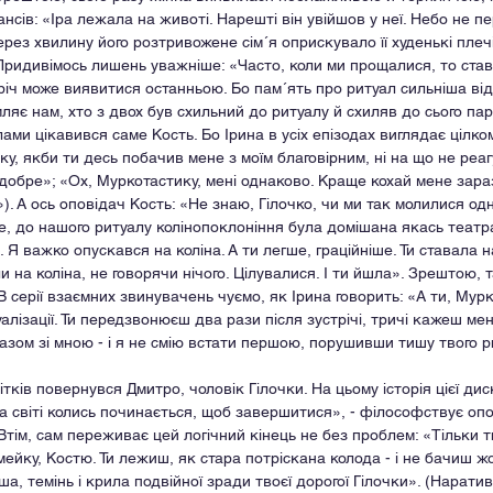
нсів: «Іра лежала на животі. Нарешті він увійшов у неї. Небо не п
рез хвилину його розтривожене сім´я оприскувало її худенькі плечі
Придивімось лишень уважніше: «Часто, коли ми прощалися, то става
річ може виявитися останньою. Бо пам´ять про ритуал сильніша від
ляє нам, хто з двох був схильний до ритуалу й схиляв до сього пар
ами цікавився саме Кость. Бо Ірина в усіх епізодах виглядає цілк
, якби ти десь побачив мене з моїм благовірним, ні на що не реагу
 добре»; «Ох, Муркотастику, мені однаково. Краще кохай мене зараз
). А ось оповідач Кость: «Не знаю, Гілочко, чи ми так молилися одн
е, до нашого ритуалу колінопоклоніння була домішана якась театра
 Я важко опускався на коліна. А ти легше, граційніше. Ти ставала н
и на коліна, не говорячи нічого. Цілувалися. І ти йшла». Зрештою, та
 В серії взаємних звинувачень чуємо, як Ірина говорить: «А ти, Мур
лізації. Ти передзвонюєш два рази після зустрічі, тричі кажеш мені
азом зі мною - і я не смію встати першою, порушивши тишу твого р
ітків повернувся Дмитро, чоловік Гілочки. На цьому історія цієї ди
на світі колись починається, щоб завершитися», - філософствує опо
Втім, сам переживає цей логічний кінець не без проблем: «Тільки т
мейку, Костю. Ти лежиш, як стара потріскана колода - і не бачиш ж
иша, темінь і крила подвійної зради твоєї дорогої Гілочки». (Нарати