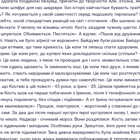
здолати поодинокі безумці, причетні до творчости. Але, хтозна, як
 болю шліфує для нас шедеври. Їхні історії найчастіше бувають траґіч
ь? Як почувається у своїй самотності серед людського тирлиська? 
ебто, носій стандартних реакцій на світ і оточення: «Він шалено з
 Начхати. У могилу не візьмеш нічого. Кость заздрив чужому щастю.
 цілуються. Обнімаються. Пестяться». А відтак: «Пішов від дружини
т. Навіть не було аґресії чи ворожнечі. Байдуже були разом. Байдуж
жди втямив, що таке крихкість. Це коли ти лягаєш спати здоровим
рим. Це коли речі, до купівлі яких докладалося скільки (стільки? - 
. Це коли людина, з якою ти проводив дні і ночі, моментально стає
том кудись щезають. Їх замінюють інші. Це коли твої друзі, з якими
ито, стають нерідними й малозрозумілими. Це коли час розтягуєть
ватив, а тебе провідують думки про самогубство. Це коли змінюєт
що Костеві в цій повісті - 43 роки, а Ірині - 25. Цілком прийнятна рі
м Кость ішов на перше побачення з Іриною, після її телефонного о
якусь порожнечу, без спадів і підйомів». А от Ірина почувалася зов
не хвилювалася». Процюк, повторюся, - жорстокий у ставленні до 
мі. За два дні після першої зустрічі герої зустрілися знову. І, вкот
ло нікого. Надворі - січневий мороз. Вони роздяглися. Кость запам´
було худеньким і холодним. Особливо руки. Зрештою, його руки теж 
як не хотів підніматися. Така дивна вередливість була знайома Кост
 Зрештою, сього разу жінка виявилася поблажливою й терплячою, 