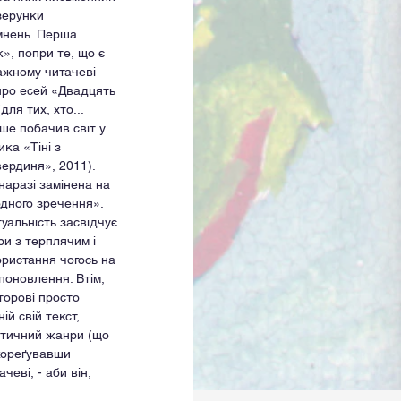
зерунки 
мнень. Перша 
», попри те, що є 
ажному читачеві 
про есей «Двадцять 
ля тих, хто... 
ше побачив світ у 
ика «Тіні з
ердиня», 2011). 
аразі замінена на 
дного зречення». 
уальність засвідчує 
ри з терплячим і 
ристання чогось на 
поновлення. Втім, 
торові просто 
й свій текст, 
стичний жанри (що 
кореґувавши 
еві, - аби він, 