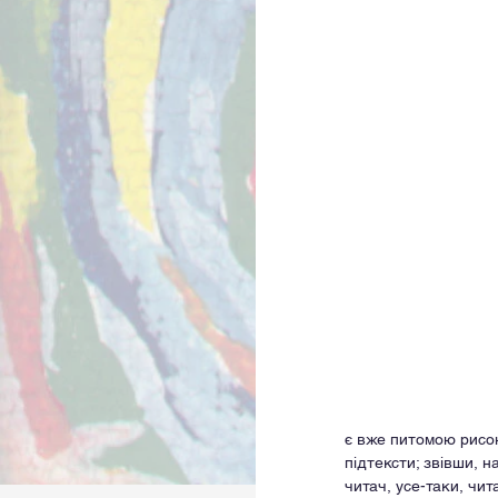
є вже питомою рисою
підтексти; звівши, н
читач, усе-таки, чит